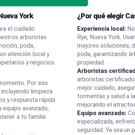
 Nueva York
¿Por qué elegir C
ra el cuidado
Experiencia local:
Nu
uestros arboristas
Rye, Nueva York. Usa
moción, poda,
mejores soluciones, d
on atención local y
poda, garantizando á
opietarios y negocios
propiedad.
Arboristas certifica
arboristas certificad
 momento. Por eso
mejor cuidado, asegu
incluyendo limpieza
tormentas y salud a la
os y respuesta rápida
mejorando el atractiv
a equipo avanzado,
Equipo avanzado:
Co
ener a tu familia
especializada, enfren
seguridad. Ya sea un 