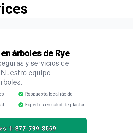
vices
 en árboles de Rye
eguras y servicios de
 Nuestro equipo
árboles.
os
Respuesta local rápida
al
Expertos en salud de plantas
es:
1-877-799-8569