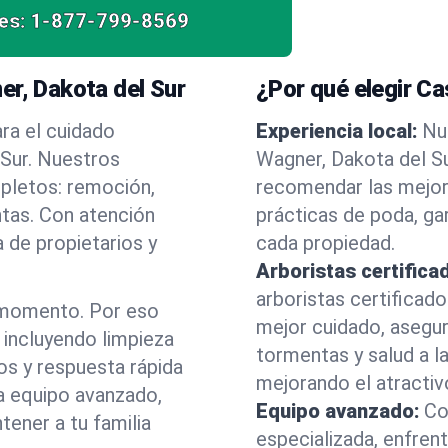
es:
1-877-799-8569
er, Dakota del Sur
¿Por qué elegir C
ra el cuidado
Experiencia local:
Nu
 Sur. Nuestros
Wagner, Dakota del S
mpletos: remoción,
recomendar las mejor
ntas. Con atención
prácticas de poda, ga
 de propietarios y
cada propiedad.
Arboristas certifica
arboristas certificad
 momento. Por eso
mejor cuidado, asegu
incluyendo limpieza
tormentas y salud a la
os y respuesta rápida
mejorando el atractiv
a equipo avanzado,
Equipo avanzado:
Co
ener a tu familia
especializada, enfren