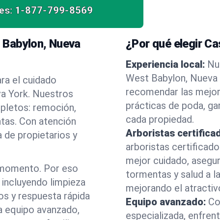
es:
1-877-799-8569
t Babylon, Nueva
¿Por qué elegir C
Experiencia local:
Nu
West Babylon, Nueva 
ra el cuidado
recomendar las mejor
va York. Nuestros
prácticas de poda, ga
mpletos: remoción,
cada propiedad.
ntas. Con atención
Arboristas certifica
 de propietarios y
arboristas certificad
mejor cuidado, asegu
 momento. Por eso
tormentas y salud a la
incluyendo limpieza
mejorando el atractiv
os y respuesta rápida
Equipo avanzado:
Co
a equipo avanzado,
especializada, enfren