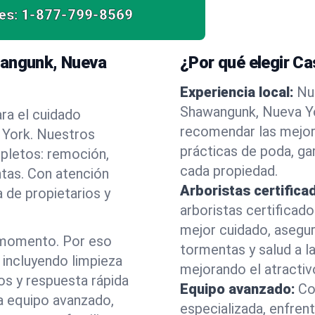
es:
1-877-799-8569
wangunk, Nueva
¿Por qué elegir C
Experiencia local:
Nu
Shawangunk, Nueva Y
ra el cuidado
recomendar las mejor
 York. Nuestros
prácticas de poda, ga
mpletos: remoción,
cada propiedad.
ntas. Con atención
Arboristas certifica
 de propietarios y
arboristas certificad
mejor cuidado, asegu
 momento. Por eso
tormentas y salud a la
incluyendo limpieza
mejorando el atractiv
os y respuesta rápida
Equipo avanzado:
Co
a equipo avanzado,
especializada, enfren