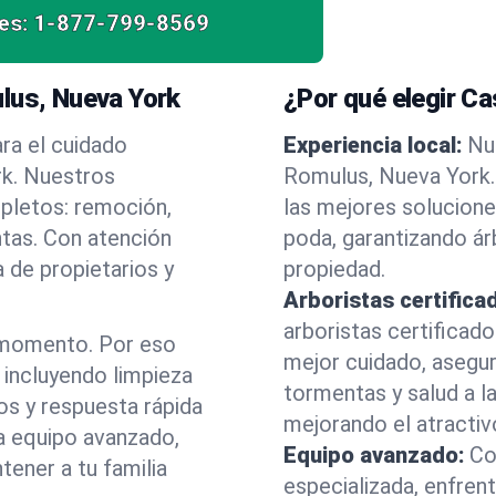
es:
1-877-799-8569
lus, Nueva York
¿Por qué elegir C
ra el cuidado
Experiencia local:
Nu
rk. Nuestros
Romulus, Nueva York
mpletos: remoción,
las mejores solucione
ntas. Con atención
poda, garantizando á
 de propietarios y
propiedad.
Arboristas certifica
arboristas certificad
 momento. Por eso
mejor cuidado, asegu
incluyendo limpieza
tormentas y salud a la
os y respuesta rápida
mejorando el atractiv
a equipo avanzado,
Equipo avanzado:
Co
ener a tu familia
especializada, enfren