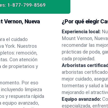
es:
1-877-799-8569
nt Vernon, Nueva
¿Por qué elegir C
Experiencia local:
Nu
Mount Vernon, Nueva
ra el cuidado
recomendar las mejor
va York. Nuestros
prácticas de poda, ga
mpletos: remoción,
cada propiedad.
ntas. Con atención
Arboristas certifica
 de propietarios y
arboristas certificad
mejor cuidado, asegu
 momento. Por eso
tormentas y salud a la
incluyendo limpieza
mejorando el atractiv
os y respuesta rápida
Equipo avanzado:
Co
a equipo avanzado,
especializada, enfren