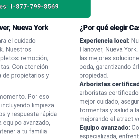
es:
1-877-799-8569
ver, Nueva York
¿Por qué elegir C
ra el cuidado
Experiencia local:
Nu
k. Nuestros
Hanover, Nueva York
mpletos: remoción,
las mejores solucione
ntas. Con atención
poda, garantizando á
 de propietarios y
propiedad.
Arboristas certifica
arboristas certificad
 momento. Por eso
mejor cuidado, asegu
incluyendo limpieza
tormentas y salud a la
os y respuesta rápida
mejorando el atractiv
a equipo avanzado,
Equipo avanzado:
Co
ener a tu familia
especializada, enfren