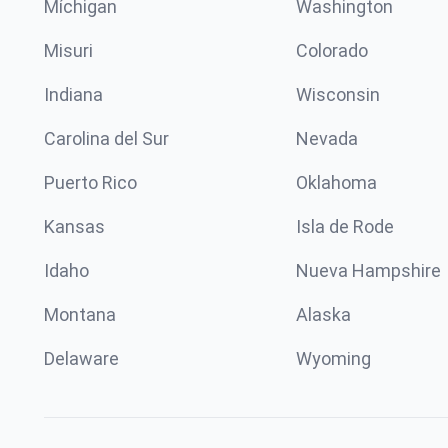
Míchigan
Washington
Misuri
Colorado
Indiana
Wisconsin
Carolina del Sur
Nevada
Puerto Rico
Oklahoma
Kansas
Isla de Rode
Idaho
Nueva Hampshire
Montana
Alaska
Delaware
Wyoming