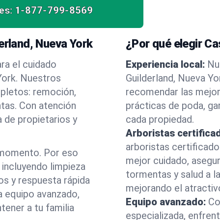
es:
1-877-799-8569
erland, Nueva York
¿Por qué elegir C
ra el cuidado
Experiencia local:
Nu
York. Nuestros
Guilderland, Nueva Y
mpletos: remoción,
recomendar las mejor
ntas. Con atención
prácticas de poda, ga
 de propietarios y
cada propiedad.
Arboristas certifica
arboristas certificad
 momento. Por eso
mejor cuidado, asegu
incluyendo limpieza
tormentas y salud a la
os y respuesta rápida
mejorando el atractiv
a equipo avanzado,
Equipo avanzado:
Co
ener a tu familia
especializada, enfren