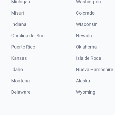
Míchigan
Washington
Misuri
Colorado
Indiana
Wisconsin
Carolina del Sur
Nevada
Puerto Rico
Oklahoma
Kansas
Isla de Rode
Idaho
Nueva Hampshire
Montana
Alaska
Delaware
Wyoming