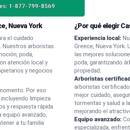
es:
1-877-799-8569
ce, Nueva York
¿Por qué elegir C
ra el cuidado
Experiencia local:
Nu
. Nuestros arboristas
Greece, Nueva York.
moción, poda,
las mejores solucione
on atención local y
poda, garantizando á
opietarios y negocios
propiedad.
Arboristas certifica
arboristas certificad
 momento. Por eso
mejor cuidado, asegu
incluyendo limpieza
tormentas y salud a la
os y respuesta rápida
mejorando el atractiv
a equipo avanzado,
Equipo avanzado:
Co
ener a tu familia
especializada, enfren