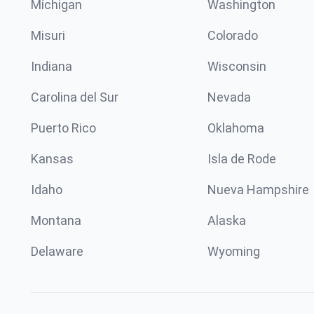
Míchigan
Washington
Misuri
Colorado
Indiana
Wisconsin
Carolina del Sur
Nevada
Puerto Rico
Oklahoma
Kansas
Isla de Rode
Idaho
Nueva Hampshire
Montana
Alaska
Delaware
Wyoming