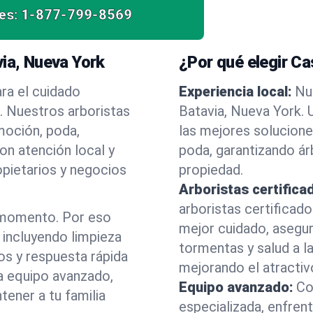
es:
1-877-799-8569
via, Nueva York
¿Por qué elegir C
ra el cuidado
Experiencia local:
Nu
. Nuestros arboristas
Batavia, Nueva York.
moción, poda,
las mejores solucione
on atención local y
poda, garantizando á
opietarios y negocios
propiedad.
Arboristas certifica
arboristas certificad
 momento. Por eso
mejor cuidado, asegu
incluyendo limpieza
tormentas y salud a la
os y respuesta rápida
mejorando el atractiv
a equipo avanzado,
Equipo avanzado:
Co
ener a tu familia
especializada, enfren