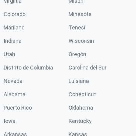
Virginia
Misuri
Colorado
Minesota
Máriland
Tenesí
Indiana
Wisconsin
Utah
Oregón
Distrito de Columbia
Carolina del Sur
Nevada
Luisiana
Alabama
Conécticut
Puerto Rico
Oklahoma
Iowa
Kentucky
Arkansas
Kansas