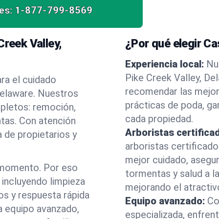
es:
1-877-799-8569
Creek Valley,
¿Por qué elegir C
Experiencia local:
Nu
Pike Creek Valley, D
ra el cuidado
recomendar las mejor
Delaware. Nuestros
prácticas de poda, ga
mpletos: remoción,
cada propiedad.
ntas. Con atención
Arboristas certifica
 de propietarios y
arboristas certificad
mejor cuidado, asegu
 momento. Por eso
tormentas y salud a la
incluyendo limpieza
mejorando el atractiv
os y respuesta rápida
Equipo avanzado:
Co
a equipo avanzado,
especializada, enfren