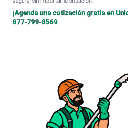
segura, sin importar la situación.
¡Agenda una cotización gratis en Unio
877-799-8569