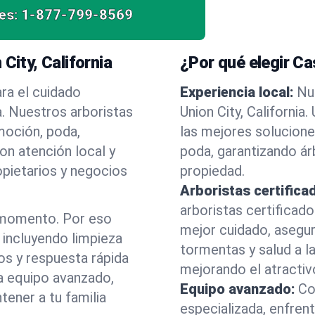
es:
1-877-799-8569
City, California
¿Por qué elegir C
ra el cuidado
Experiencia local:
Nu
a. Nuestros arboristas
Union City, Californi
moción, poda,
las mejores solucione
on atención local y
poda, garantizando á
opietarios y negocios
propiedad.
Arboristas certifica
arboristas certificad
 momento. Por eso
mejor cuidado, asegu
incluyendo limpieza
tormentas y salud a la
os y respuesta rápida
mejorando el atractiv
a equipo avanzado,
Equipo avanzado:
Co
ener a tu familia
especializada, enfren