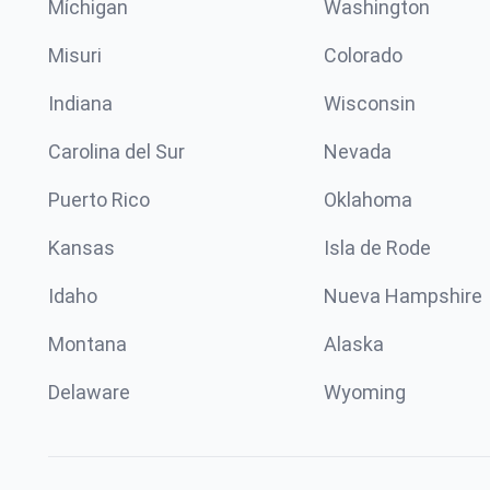
Míchigan
Washington
Misuri
Colorado
Indiana
Wisconsin
Carolina del Sur
Nevada
Puerto Rico
Oklahoma
Kansas
Isla de Rode
Idaho
Nueva Hampshire
Montana
Alaska
Delaware
Wyoming