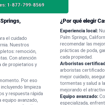
es:
1-877-799-8569
 Springs,
¿Por qué elegir C
Experiencia local:
Nu
Palm Springs, Califor
ra el cuidado
recomendar las mejor
ornia. Nuestros
prácticas de poda, ga
mpletos: remoción,
cada propiedad.
ntas. Con atención
Arboristas certifica
 de propietarios y
arboristas certificad
mejor cuidado, asegu
 momento. Por eso
tormentas y salud a la
incluyendo limpieza
mejorando el atractiv
os y respuesta rápida
Equipo avanzado:
Co
a equipo avanzado,
especializada, enfren